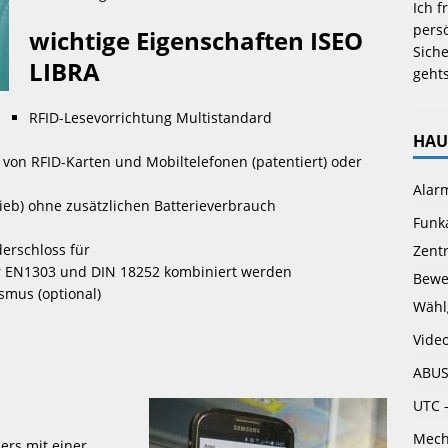
Ich f
persö
wichtige Eigenschaften ISEO
Siche
LIBRA
gehts
RFID-Lesevorrichtung Multistandard 
HAU
on RFID-Karten und Mobiltelefonen (patentiert) oder 
Alar
rieb) ohne zusätzlichen Batterieverbrauch
Funk
erschloss für
Zent
er EN1303 und DIN 18252 kombiniert werden
Bewe
mus (optional)
Wähl
Vide
ABUS
UTC 
Mech
ers mit einer 