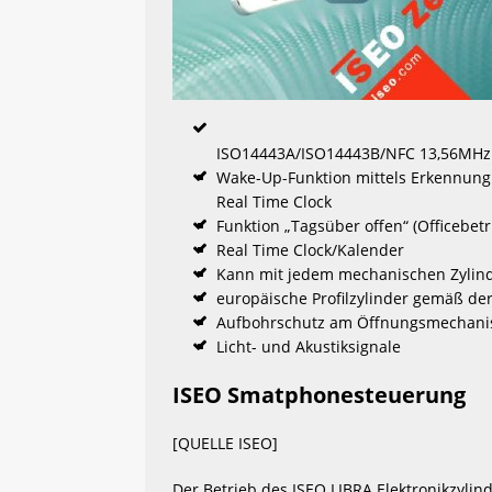
ISO14443A/ISO14443B/NFC 13,56MHz
Wake-Up-Funktion mittels Erkennung v
Real Time Clock
Funktion „Tagsüber offen“ (Officebet
Real Time Clock/Kalender
Kann mit jedem mechanischen Zylind
europäische Profilzylinder gemäß d
Aufbohrschutz am Öffnungsmechanis
Licht- und Akustiksignale
ISEO Smatphonesteuerung
[QUELLE ISEO]
Der Betrieb des ISEO LIBRA Elektronikzylind