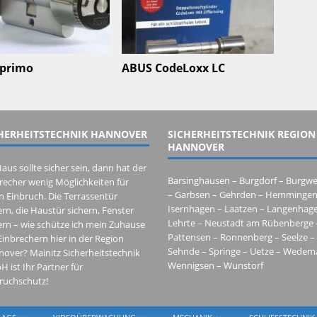
-primo
ABUS CodeLoxx LC
HERHEITSTECHNIK HANNOVER
SICHERHEITSTECHNIK REGION
HANNOVER
Haus sollte sicher sein, dann hat der
Barsinghausen – Burgdorf – Burgwe
recher wenig Möglichkeiten für
– Garbsen – Gehrden – Hemmingen 
n Einbruch. Die Terrassentür
Isernhagen – Laatzen – Langenhage
ern, die Haustür sichern, Fenster
Lehrte – Neustadt am Rübenberge –
ern – wie schütze ich mein Zuhause
Pattensen – Ronnenberg – Seelze – 
Einbrechern hier in der Region
Sehnde – Springe – Uetze – Wedema
over? Mainitz Sicherheitstechnik
Wennigsen – Wunstorf
 ist Ihr Partner für
ruchschutz!