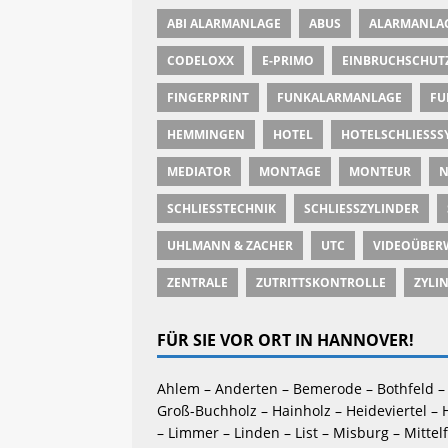
ABI ALARMANLAGE
ABUS
ALARMANLA
CODELOXX
E-PRIMO
EINBRUCHSCHUT
FINGERPRINT
FUNKALARMANLAGE
FU
HEMMINGEN
HOTEL
HOTELSCHLIESSSY
MEDIATOR
MONTAGE
MONTEUR
N
SCHLIESSTECHNIK
SCHLIESSZYLINDER
UHLMANN & ZACHER
UTC
VIDEOÜBER
ZENTRALE
ZUTRITTSKONTROLLE
ZYLI
FÜR SIE VOR ORT IN HANNOVER!
Ahlem – Anderten – Bemerode – Bothfeld – 
Groß-Buchholz – Hainholz – Heideviertel – 
– Limmer – Linden – List – Misburg – Mittel