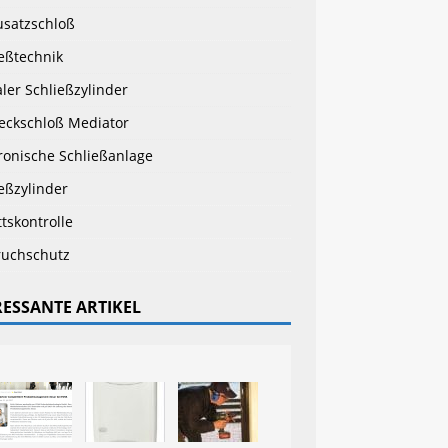
usatzschloß
eßtechnik
aler Schließzylinder
teckschloß Mediator
ronische Schließanlage
eßzylinder
ttskontrolle
ruchschutz
RESSANTE ARTIKEL