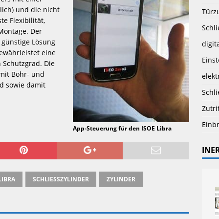
ich) und die nicht 
Türz
 Flexibilität, 
Schli
geringe Montagekosten und eine schnelle Montage. Der 
d günstige Lösung 
digit
währleistet eine 
Eins
 Schutzgrad. Die 
mit Bohr- und 
elekt
d sowie damit 
Schli
Zutri
Einb
App-Steuerung für den ISOE Libra
INE
LIBRA
SCHLIESSZYLINDER
ZYLINDER