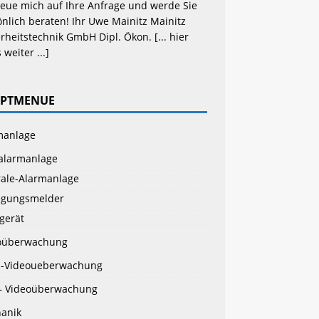
reue mich auf Ihre Anfrage und werde Sie 
nlich beraten! Ihr Uwe Mainitz Mainitz 
rheitstechnik GmbH Dipl. Ökon. 
[... hier 
 weiter ...]
PTMENUE
manlage
alarmanlage
rale-Alarmanlage
gungsmelder
gerät
oüberwachung
-Videoueberwachung
– Videoüberwachung
anik