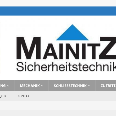
UNG
MECHANIK
SCHLIESSTECHNIK
ZUTRIT
JOBS
KONTAKT
braucht man Zutrittskontrolle? 
 ZUTRITTSKONTROLLE 