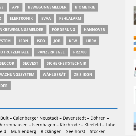
GE
APP
BEWEGUNGSMELDER
BIOMETRIE
Z
ELEKTRONIK
EVVA
FEHLALARM
NKBEWEGUNGSMELDER
FÖRDERUNG
HANNOVER
STEM
ISDN
ISEO
JOB
KFW
LIBRA
OTRUFZENTALE
PANZERRIEGEL
PR2700
SECCOR
SECVEST
SICHERHEITSTECHNIK
WACHUNGSSYSTEM
WÄHLGERÄT
ZEIS IKON
NDER
Bult – Calenberger Neustadt – Davenstedt – Döhren – 
Herrenhausen – Isernhagen – Kirchrode – Kleefeld – Lahe 
feld – Mühlenberg – Ricklingen – Seelhorst – Stöcken – 