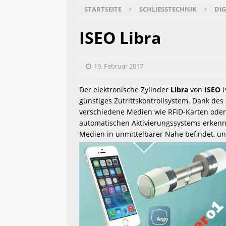
STARTSEITE
SCHLIESSTECHNIK
DIG
 [ 2. Januar 2019 ] 
 KfW Fö
ISEO Libra
 [ 3. November 2018 ] 
 Job
19. Februar 2017
Der elektronische Zylinder 
Libra
 von 
ISEO
 
 [ 19. Oktober 2018 ] 
 Ala
günstiges Zutrittskontrollsystem. Dank de
verschiedene Medien wie RFID-Karten oder 
automatischen Aktivierungssystems erkennt
Medien in unmittelbarer Nähe befindet, un
 [ 12. Oktober 2018 ] 
 Mon
 [ 9. September 2016 ] 
 la