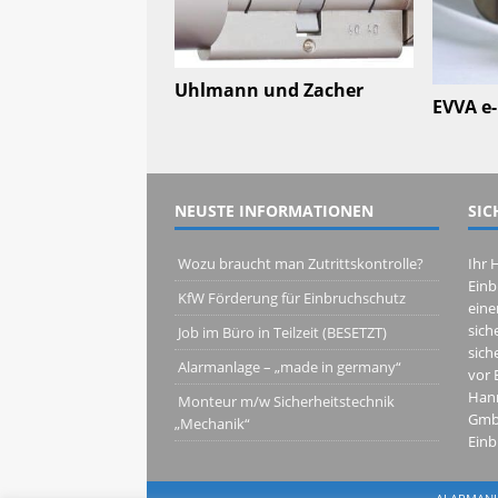
Uhlmann und Zacher
EVVA e
NEUSTE INFORMATIONEN
SIC
Wozu braucht man Zutrittskontrolle?
Ihr 
Einb
KfW Förderung für Einbruchschutz
eine
sich
Job im Büro in Teilzeit (BESETZT)
sich
Alarmanlage – „made in germany“
vor 
Hann
Monteur m/w Sicherheitstechnik 
GmbH
„Mechanik“
Einb