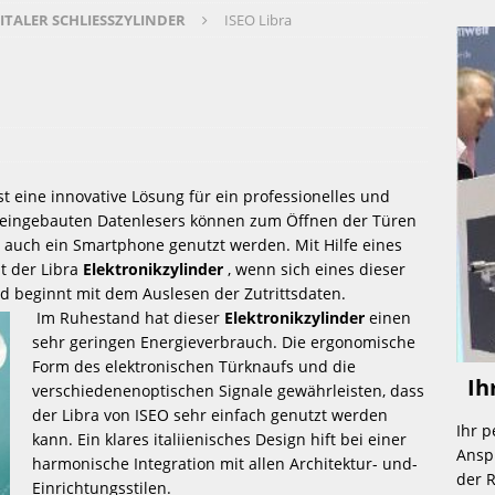
ITALER SCHLIESSZYLINDER
ISEO Libra
rderung für Einbruchschutz 
 ALARMANLAGE 
 im Büro in Teilzeit (BESETZT) 
 JOBS 
ist eine innovative Lösung für ein professionelles und 
rmanlage – „made in germany“ 
 ALARMANLAGE 
s eingebauten Datenlesers können zum Öffnen der Türen 
auch ein Smartphone genutzt werden. Mit Hilfe eines 
 der Libra 
Elektronikzylinder
 , wenn sich eines dieser 
d beginnt mit dem Auslesen der Zutrittsdaten.
teur m/w Sicherheitstechnik „Mechanik“ 
 JOBS 
 Im Ruhestand hat dieser 
Elektronikzylinder
 einen 
sehr geringen Energieverbrauch. Die ergonomische 
Form des elektronischen Türknaufs und die 
ngjähriger Erfahrung im Bereich Sicherheitstechnik 
 HOME 
 Ih
verschiedenenoptischen Signale gewährleisten, dass 
der Libra von ISEO sehr einfach genutzt werden 
Ihr 
kann. Ein klares italiienisches Design hift bei einer 
Anspr
harmonische Integration mit allen Architektur- und- 
der R
Einrichtungsstilen.