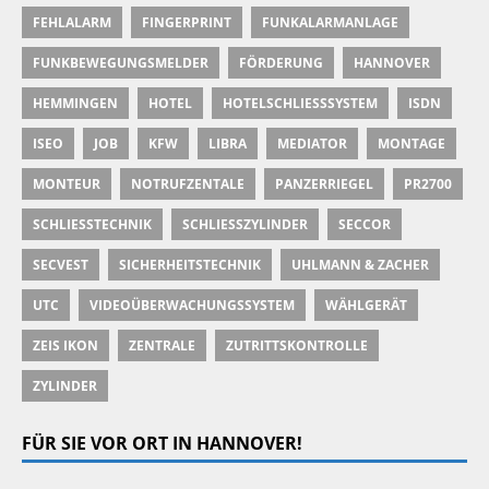
FEHLALARM
FINGERPRINT
FUNKALARMANLAGE
FUNKBEWEGUNGSMELDER
FÖRDERUNG
HANNOVER
HEMMINGEN
HOTEL
HOTELSCHLIESSSYSTEM
ISDN
ISEO
JOB
KFW
LIBRA
MEDIATOR
MONTAGE
MONTEUR
NOTRUFZENTALE
PANZERRIEGEL
PR2700
SCHLIESSTECHNIK
SCHLIESSZYLINDER
SECCOR
SECVEST
SICHERHEITSTECHNIK
UHLMANN & ZACHER
UTC
VIDEOÜBERWACHUNGSSYSTEM
WÄHLGERÄT
ZEIS IKON
ZENTRALE
ZUTRITTSKONTROLLE
ZYLINDER
FÜR SIE VOR ORT IN HANNOVER!