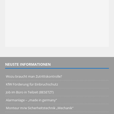
NEUSTE INFORMATIONEN
Wozu braucht man Zutrittskontrolle?
KfW Förderung für Einbruchschutz
Job im Büro in Teilzeit (BESETZT)
Alarmanlage – „made in germany“
Monteur m/w Sicherheitstechnik „Mechanik“