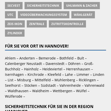
SECVEST
SICHERHEITSTECHNIK
UHLMANN & ZACHER
UTC
VIDEOÜBERWACHUNGSSYSTEM
WÄHLGERÄT
ZEIS IKON
ZENTRALE
ZUTRITTSKONTROLLE
ZYLINDER
FÜR SIE VOR ORT IN HANNOVER!
Ahlem – Anderten – Bemerode – Bothfeld – Bult – 
Calenberger Neustadt – Davenstedt – Döhren – Groß-
Buchholz – Hainholz – Heideviertel – Herrenhausen – 
Isernhagen – Kirchrode – Kleefeld – Lahe – Limmer – Linden 
– List – Misburg – Mittelfeld – Mühlenberg – Ricklingen – 
Seelhorst – Stöcken – Südstadt – Vahrenheide – Vahrenwald 
– Waldhausen – Waldheim – Wettbergen – Wülfel – 
Wülferode –
SICHERHEITSTECHNIK FÜR SIE IN DER REGION