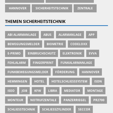
HANNOVER
SICHERHEITSTECHNIK
ZENTRALE
THEMEN SICHERHEITSTECHNIK
ABI ALARMANLAGE
ABUS
ALARMANLAGE
APP
BEWEGUNGSMELDER
BIOMETRIE
CODELOXX
E-PRIMO
EINBRUCHSCHUTZ
ELEKTRONIK
EVVA
FEHLALARM
FINGERPRINT
FUNKALARMANLAGE
FUNKBEWEGUNGSMELDER
FÖRDERUNG
HANNOVER
HEMMINGEN
HOTEL
HOTELSCHLIESSSYSTEM
ISDN
ISEO
JOB
KFW
LIBRA
MEDIATOR
MONTAGE
MONTEUR
NOTRUFZENTALE
PANZERRIEGEL
PR2700
SCHLIESSTECHNIK
SCHLIESSZYLINDER
SECCOR