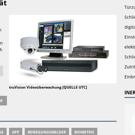
ät
Türz
Schli
digit
n
Eins
en
elekt
ch
Schli
Zutri
Einb
truVision Videoüberwachung [QUELLE UTC]
INE
M
GE
APP
BEWEGUNGSMELDER
BIOMETRIE