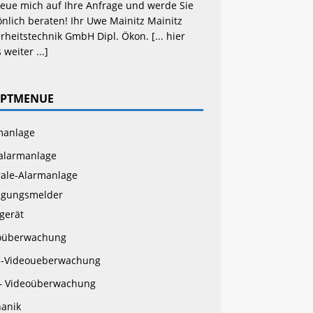
reue mich auf Ihre Anfrage und werde Sie 
nlich beraten! Ihr Uwe Mainitz Mainitz 
rheitstechnik GmbH Dipl. Ökon. 
[... hier 
 weiter ...]
PTMENUE
manlage
alarmanlage
rale-Alarmanlage
gungsmelder
gerät
oüberwachung
-Videoueberwachung
– Videoüberwachung
anik