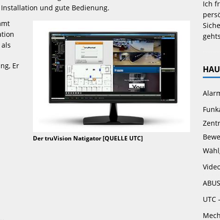
Ich f
Installation und gute Bedienung.
persö
mmt
Siche
ation
gehts
 als
g, Er 
HAU
Alar
Funk
Zent
Bewe
Der truVision Natigator [QUELLE UTC]
Wähl
Vide
ABUS
UTC 
Mech