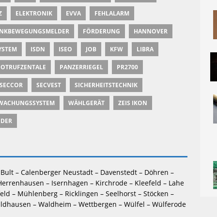
Z
ELEKTRONIK
EVVA
FEHLALARM
NKBEWEGUNGSMELDER
FÖRDERUNG
HANNOVER
STEM
ISDN
ISEO
JOB
KFW
LIBRA
OTRUFZENTALE
PANZERRIEGEL
PR2700
SECCOR
SECVEST
SICHERHEITSTECHNIK
WACHUNGSSYSTEM
WÄHLGERÄT
ZEIS IKON
NDER
Bult – Calenberger Neustadt – Davenstedt – Döhren – 
Herrenhausen – Isernhagen – Kirchrode – Kleefeld – Lahe 
feld – Mühlenberg – Ricklingen – Seelhorst – Stöcken – 
ldhausen – Waldheim – Wettbergen – Wülfel – Wülferode 