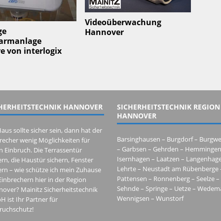
Videoüberwachung
ge
Hannover
armanlage
e von interlogix
HERHEITSTECHNIK HANNOVER
SICHERHEITSTECHNIK REGION
HANNOVER
Haus sollte sicher sein, dann hat der
Barsinghausen – Burgdorf – Burgwe
recher wenig Möglichkeiten für
– Garbsen – Gehrden – Hemmingen 
n Einbruch. Die Terrassentür
Isernhagen – Laatzen – Langenhage
ern, die Haustür sichern, Fenster
Lehrte – Neustadt am Rübenberge –
ern – wie schütze ich mein Zuhause
Pattensen – Ronnenberg – Seelze – 
Einbrechern hier in der Region
Sehnde – Springe – Uetze – Wedema
over? Mainitz Sicherheitstechnik
Wennigsen – Wunstorf
 ist Ihr Partner für
ruchschutz!