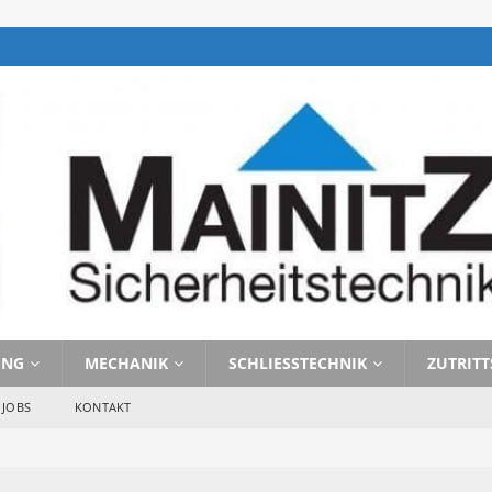
UNG
MECHANIK
SCHLIESSTECHNIK
ZUTRIT
JOBS
KONTAKT
braucht man Zutrittskontrolle? 
 ZUTRITTSKONTROLLE 