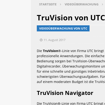
STARTSEITE
VIDEOÜBERWACHUNG
 [ 2. Januar 2019 ] 
 KfW Fö
TruVision von UTC
VIDEOÜBERWACHUNG VON UTC
 [ 3. November 2018 ] 
 Job
11. August 2017
 [ 19. Oktober 2018 ] 
 Ala
Die 
TruVision
®-Linie von Firma UTC bringt d
professionelle Anwendungen. Die einfache 
Bedienung sorgen bei TruVision-Überwach
 [ 12. Oktober 2018 ] 
 Mon
Digitalrecorder, Überwachungsmonitore und
für eine schnelle und günstiges Inbetriebn
schwierigsten Überwachungsaufgaben. Für d
 [ 9. September 2016 ] 
 la
auf einem moderaten Budget ist die TruVisi
TruVision Navigator
Die TruVision®-Linie von Firma UTC bringt d