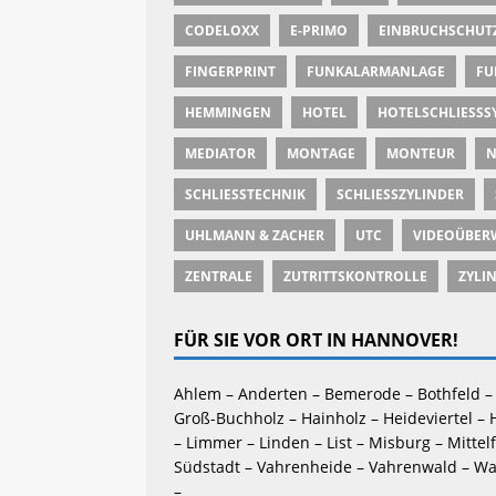
CODELOXX
E-PRIMO
EINBRUCHSCHUT
FINGERPRINT
FUNKALARMANLAGE
FU
HEMMINGEN
HOTEL
HOTELSCHLIESSSY
MEDIATOR
MONTAGE
MONTEUR
N
SCHLIESSTECHNIK
SCHLIESSZYLINDER
UHLMANN & ZACHER
UTC
VIDEOÜBER
ZENTRALE
ZUTRITTSKONTROLLE
ZYLI
FÜR SIE VOR ORT IN HANNOVER!
Ahlem – Anderten – Bemerode – Bothfeld – 
Groß-Buchholz – Hainholz – Heideviertel – 
– Limmer – Linden – List – Misburg – Mittel
Südstadt – Vahrenheide – Vahrenwald – Wa
–