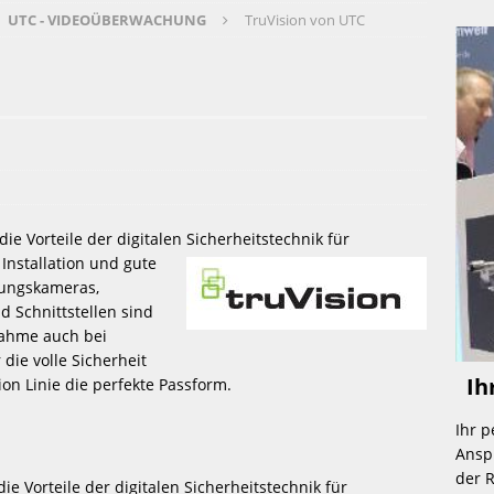
UTC - VIDEOÜBERWACHUNG
TruVision von UTC
rderung für Einbruchschutz 
 ALARMANLAGE 
 im Büro in Teilzeit (BESETZT) 
 JOBS 
rmanlage – „made in germany“ 
 ALARMANLAGE 
ie Vorteile der digitalen Sicherheitstechnik für 
Installation und 
gute 
ungskameras, 
teur m/w Sicherheitstechnik „Mechanik“ 
 JOBS 
 Schnittstellen sind 
ahme auch bei 
ie volle Sicherheit 
ngjähriger Erfahrung im Bereich Sicherheitstechnik 
 HOME 
 Ih
on Linie die perfekte Passform.
Ihr 
Anspr
der R
ie Vorteile der digitalen Sicherheitstechnik für