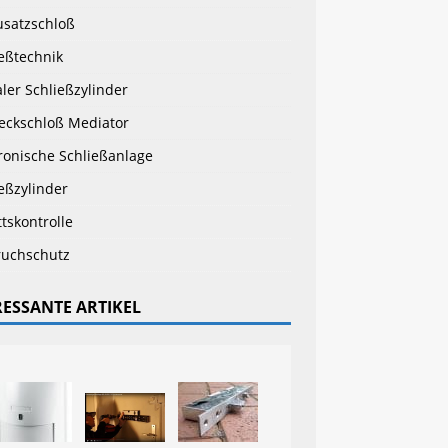
usatzschloß
eßtechnik
aler Schließzylinder
teckschloß Mediator
ronische Schließanlage
eßzylinder
ttskontrolle
ruchschutz
RESSANTE ARTIKEL