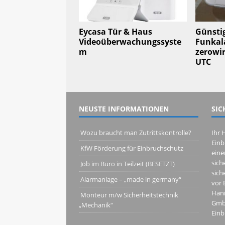
Eycasa Tür & Haus
Günsti
Videoüberwachungssyste
Funkal
m
zerowir
UTC
NEUSTE INFORMATIONEN
SIC
Wozu braucht man Zutrittskontrolle?
Ihr 
Einb
KfW Förderung für Einbruchschutz
eine
sich
Job im Büro in Teilzeit (BESETZT)
sich
Alarmanlage – „made in germany“
vor 
Hann
Monteur m/w Sicherheitstechnik 
GmbH
„Mechanik“
Einb