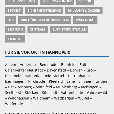
SCHLIESSTECHNIK
SCHLIESSZYLINDER
SECCOR
SECVEST
SICHERHEITSTECHNIK
UHLMANN & ZACHER
UTC
VIDEOÜBERWACHUNGSSYSTEM
WÄHLGERÄT
ZEIS IKON
ZENTRALE
ZUTRITTSKONTROLLE
ZYLINDER
FÜR SIE VOR ORT IN HANNOVER!
Ahlem – Anderten – Bemerode – Bothfeld – Bult – 
Calenberger Neustadt – Davenstedt – Döhren – Groß-
Buchholz – Hainholz – Heideviertel – Herrenhausen – 
Isernhagen – Kirchrode – Kleefeld – Lahe – Limmer – Linden 
– List – Misburg – Mittelfeld – Mühlenberg – Ricklingen – 
Seelhorst – Stöcken – Südstadt – Vahrenheide – Vahrenwald 
– Waldhausen – Waldheim – Wettbergen – Wülfel – 
Wülferode –