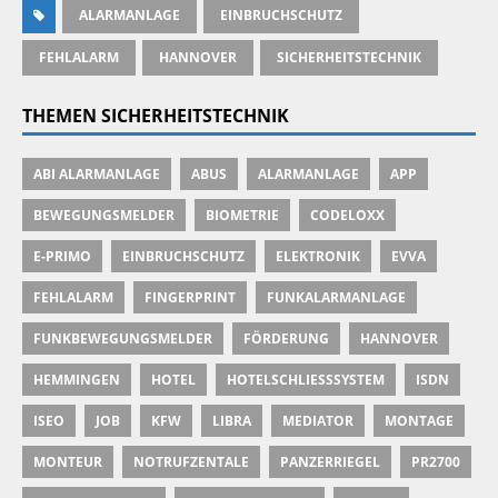
ALARMANLAGE
EINBRUCHSCHUTZ
FEHLALARM
HANNOVER
SICHERHEITSTECHNIK
THEMEN SICHERHEITSTECHNIK
ABI ALARMANLAGE
ABUS
ALARMANLAGE
APP
BEWEGUNGSMELDER
BIOMETRIE
CODELOXX
E-PRIMO
EINBRUCHSCHUTZ
ELEKTRONIK
EVVA
FEHLALARM
FINGERPRINT
FUNKALARMANLAGE
FUNKBEWEGUNGSMELDER
FÖRDERUNG
HANNOVER
HEMMINGEN
HOTEL
HOTELSCHLIESSSYSTEM
ISDN
ISEO
JOB
KFW
LIBRA
MEDIATOR
MONTAGE
MONTEUR
NOTRUFZENTALE
PANZERRIEGEL
PR2700