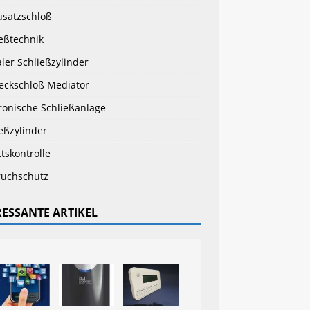
usatzschloß
eßtechnik
aler Schließzylinder
teckschloß Mediator
ronische Schließanlage
eßzylinder
ttskontrolle
ruchschutz
RESSANTE ARTIKEL