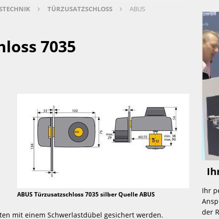
STECHNIK
TÜRZUSATZSCHLOSS
ABUS
rderung für Einbruchschutz 
 ALARMANLAGE 
hloss 7035
 im Büro in Teilzeit (BESETZT) 
 JOBS 
rmanlage – „made in germany“ 
 ALARMANLAGE 
teur m/w Sicherheitstechnik „Mechanik“ 
 JOBS 
ngjähriger Erfahrung im Bereich Sicherheitstechnik 
 HOME 
 Ih
Ihr 
ABUS Türzusatzschloss 7035 silber Quelle ABUS
Anspr
der R
ten mit einem Schwerlastdübel gesichert werden.