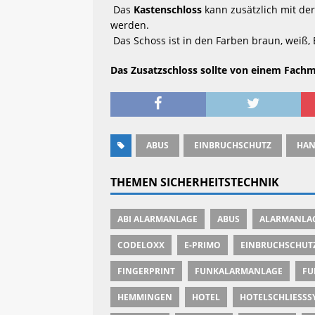
 Das 
Kastenschloss
 kann zusätzlich mit der
werden.
 Das Schoss ist in den Farben braun, weiß, 
Das Zusatzschloss sollte von einem Fachm
ABUS
EINBRUCHSCHUTZ
HA
THEMEN SICHERHEITSTECHNIK
ABI ALARMANLAGE
ABUS
ALARMANLA
CODELOXX
E-PRIMO
EINBRUCHSCHUT
FINGERPRINT
FUNKALARMANLAGE
FU
HEMMINGEN
HOTEL
HOTELSCHLIESSSY