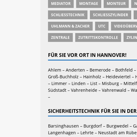
MEDIATOR
MONTAGE
MONTEUR
N
SCHLIESSTECHNIK
SCHLIESSZYLINDER
UHLMANN & ZACHER
UTC
VIDEOÜBER
ZENTRALE
ZUTRITTSKONTROLLE
ZYLI
FÜR SIE VOR ORT IN HANNOVER!
Ahlem – Anderten – Bemerode – Bothfeld – 
Groß-Buchholz – Hainholz – Heideviertel – 
– Limmer – Linden – List – Misburg – Mittel
Südstadt – Vahrenheide – Vahrenwald – Wa
–
SICHERHEITSTECHNIK FÜR SIE IN D
Barsinghausen – Burgdorf – Burgwedel – G
Langenhagen – Lehrte – Neustadt am Rüben