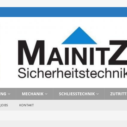
UNG
MECHANIK
SCHLIESSTECHNIK
ZUTRIT
JOBS
KONTAKT
braucht man Zutrittskontrolle? 
 ZUTRITTSKONTROLLE 