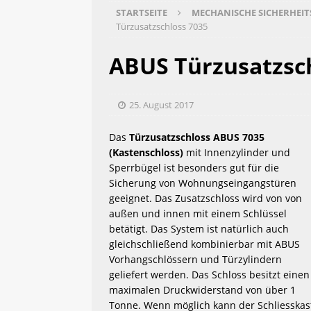
STARTSEITE
MECHANISCHE SICHERHEIT
Türzusatzschloss 7035
 [ 2. Januar 2019 ] 
 KfW Fö
ABUS Türzusatzsc
 [ 3. November 2018 ] 
 Job
25. August 2017
Das 
Türzusatzschloss ABUS 7035 
 [ 19. Oktober 2018 ] 
 Ala
(Kastenschloss)
 mit Innenzylinder und 
Sperrbügel ist besonders gut für die 
Sicherung von Wohnungseingangstüren 
 [ 12. Oktober 2018 ] 
 Mon
geeignet. Das Zusatzschloss wird von von 
außen und innen mit einem Schlüssel 
betätigt. Das System ist natürlich auch 
 [ 9. September 2016 ] 
 la
gleichschließend kombinierbar mit ABUS 
Vorhangschlössern und Türzylindern 
geliefert werden. Das Schloss besitzt einen 
maximalen Druckwiderstand von über 1 
Tonne. Wenn möglich kann der Schliesskas