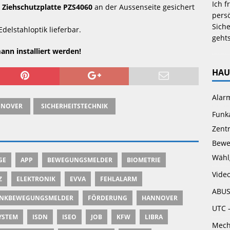
Ich f
 
Ziehschutzplatte PZS4060
 an der Aussenseite gesichert 
persö
Siche
Edelstahloptik lieferbar.
gehts
ann installiert werden!
HAU
Alar
NNOVER
SICHERHEITSTECHNIK
Funk
Zent
Bewe
Wähl
GE
APP
BEWEGUNGSMELDER
BIOMETRIE
Vide
Z
ELEKTRONIK
EVVA
FEHLALARM
ABUS
NKBEWEGUNGSMELDER
FÖRDERUNG
HANNOVER
UTC 
STEM
ISDN
ISEO
JOB
KFW
LIBRA
Mech