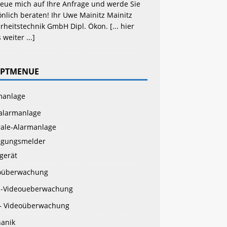
reue mich auf Ihre Anfrage und werde Sie 
nlich beraten! Ihr Uwe Mainitz Mainitz 
rheitstechnik GmbH Dipl. Ökon. 
[... hier 
 weiter ...]
PTMENUE
manlage
alarmanlage
rale-Alarmanlage
gungsmelder
gerät
oüberwachung
-Videoueberwachung
– Videoüberwachung
anik