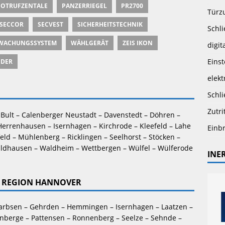
OTRUFZENTALE
PANZERRIEGEL
PR2700
Türz
SECCOR
SECVEST
SICHERHEITSTECHNIK
Schli
WACHUNGSSYSTEM
WÄHLGERÄT
ZEIS IKON
digit
Eins
NDER
elekt
Schli
Zutri
Bult – Calenberger Neustadt – Davenstedt – Döhren – 
Herrenhausen – Isernhagen – Kirchrode – Kleefeld – Lahe 
Einb
feld – Mühlenberg – Ricklingen – Seelhorst – Stöcken – 
ldhausen – Waldheim – Wettbergen – Wülfel – Wülferode 
INE
ER REGION HANNOVER
arbsen – Gehrden – Hemmingen – Isernhagen – Laatzen – 
berge – Pattensen – Ronnenberg – Seelze – Sehnde – 